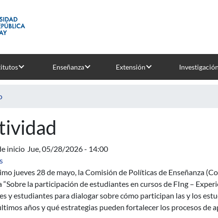
titutos
Enseñanza
Extensión
Investigació
o
tividad
e inicio
Jue, 05/28/2026 - 14:00
sobre Sobre la participación de estudiantes en cursos de FIng – E
s
imo jueves 28 de mayo, la Comisión de Políticas de Enseñanza (CoPE
 “Sobre la participación de estudiantes en cursos de FIng – Experie
s y estudiantes para dialogar sobre cómo participan las y los est
últimos años y qué estrategias pueden fortalecer los procesos de a