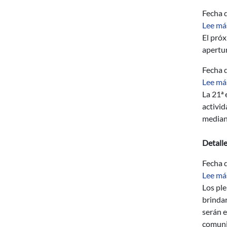
Fecha d
Lee má
El próx
apertur
Fecha d
Lee má
La 21ª 
activid
mediant
Detall
Fecha d
Lee má
Los ple
brindar
serán e
comunid