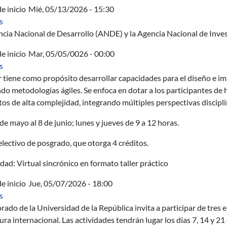
e inicio
Mié, 05/13/2026 - 15:30
sobre ANDE y ANII presentan en Fing programa para impulsar em
s
cia Nacional de Desarrollo (ANDE) y la Agencia Nacional de Inves
e inicio
Mar, 05/05/0026 - 00:00
sobre Taller de Transdisciplina Aplicada Edición 2026 (inscripcion
s
er tiene como propósito desarrollar capacidades para el diseño e i
ndo metodologías ágiles. Se enfoca en dotar a los participantes de
os de alta complejidad, integrando múltiples perspectivas discipli
de mayo al 8 de junio; lunes y jueves de 9 a 12 horas.
lectivo de posgrado, que otorga 4 créditos.
ad: Virtual sincrónico en formato taller práctico
e inicio
Jue, 05/07/2026 - 18:00
sobre Ciclo sobre coyuntura internacional: El mundo en crisis
s
orado de la Universidad de la República invita a participar de tres
ra internacional. Las actividades tendrán lugar los días 7, 14 y 21