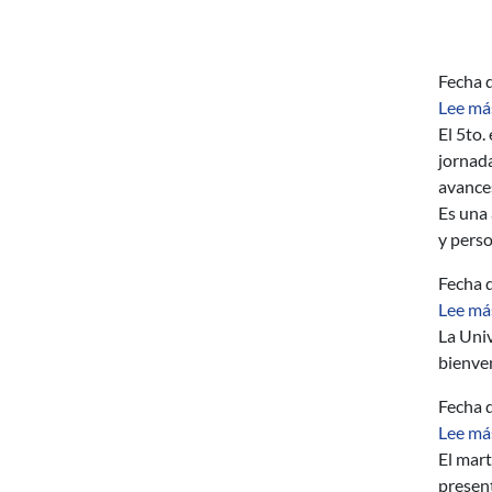
Fecha d
Lee má
El 5to.
jornada
avances
Es una 
y perso
Fecha d
Lee má
La Univ
bienven
Fecha d
Lee má
El mart
present