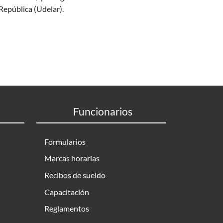
 República (Udelar).
nte página
Funcionarios
Formularios
Marcas horarias
Recibos de sueldo
Capacitación
Reglamentos