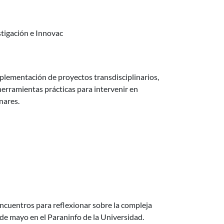
prendimientos de base científico-tecnológica
tigación e Innovac
es abiertas hasta el 7/5)
mplementación de proyectos transdisciplinarios,
 herramientas prácticas para intervenir en
nares.
 encuentros para reflexionar sobre la compleja
 de mayo en el Paraninfo de la Universidad.