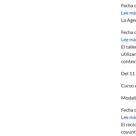
Fecha d
Lee má
La Agen
Fecha d
Lee má
El tall
utiliza
context
Del 11 
Curso e
Modalid
Fecha d
Lee má
El rect
coyuntu