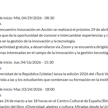
e inicio
Mié, 04/29/2026 - 08:30
sobre Innovación en Acción 2026
s
 encuentro Innovación en Acción se realizará el próximo 29 de abril
 que da la oportunidad de conocer e intercambiar experiencias y c
 en la gestión de la innovación y la tecnología.
actividad gratuita, a desarrollarse vía Zoom y se encuentra dirigid
nas interesadas en el campo de la innovación y la gestión tecnológ
e inicio
Jue, 04/16/2026 - 15:30
sobre Udelar celebra el ingreso de una nueva generación con el «
s
ersidad de la República (Udelar) lanza la edición 2026 del «Tocó Ve
ida a las y los estudiantes que comienzan su formación en la insti
e inicio
Mar, 03/24/2026 - 18:00
sobre Presentación del libro «Diversidad, ajedrez y cultura. Mira
s
es 24 de marzo a las 18 horas en el Centro Cultural de España (Rin
ación del libro «Diversidad, ajedrez y cultura. Miradas desde la U