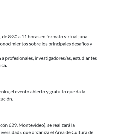
, de 8:30 a 11 horas en formato virtual; una
onocimientos sobre los principales desafíos y
a a profesionales, investigadores/as, estudiantes
ica.
Tocó Venir» 2026 en todo el país
nir», el evento abierto y gratuito que da la
tución.
das desde la Universidad»
cón 629, Montevideo), se realizará la
niversidad», que organiza el Área de Cultura de