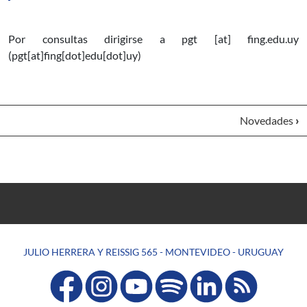
Por consultas dirigirse a
pgt
[at]
fing.edu.uy
(pgt[at]fing[dot]edu[dot]uy)
Novedades
›
JULIO HERRERA Y REISSIG 565 - MONTEVIDEO - URUGUAY