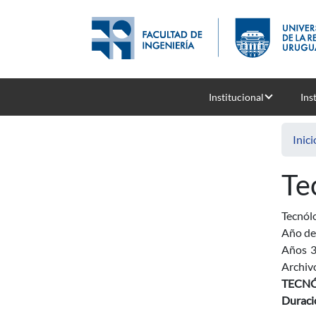
Pasar al contenido principal
Institucional
Ins
Inici
Te
Tecnól
Año de
Años
Archiv
TECN
Duraci