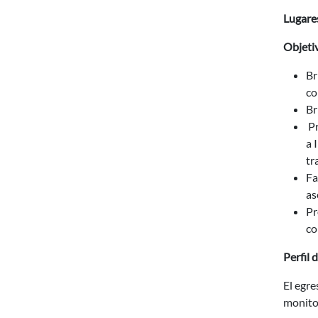
Lugare
Objeti
Br
co
Br
Pr
a 
tr
Fa
as
Pr
co
Perfil 
El egre
monitor