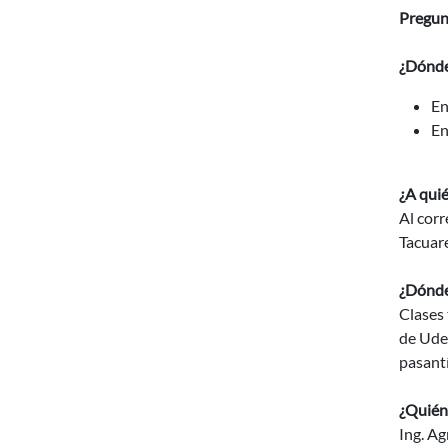
Pregun
¿Dónde 
En
En
¿A quié
Al corr
Tacua
¿Dónde 
Clases 
de Udel
pasant
¿Quién
Ing. A