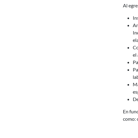
Al egre
In
An
In
el
Co
el
Pa
Pa
la
Ma
es
De
En func
como: o