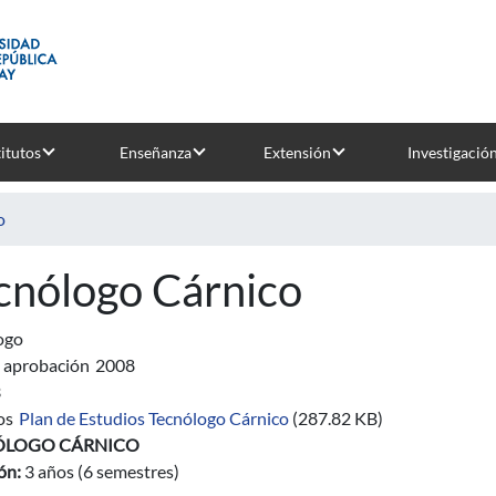
titutos
Enseñanza
Extensión
Investigació
o
cnólogo Cárnico
ogo
 aprobación
2008
3
os
Plan de Estudios Tecnólogo Cárnico
(287.82 KB)
ÓLOGO CÁRNICO
ón:
3 años (6 semestres)