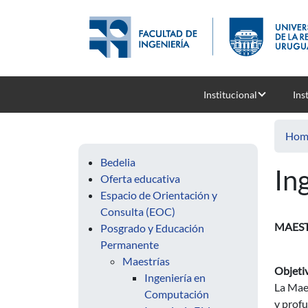
Skip to main content
Institucional
Ins
Hom
Bedelia
In
Oferta educativa
Espacio de Orientación y
Consulta (EOC)
MAEST
Posgrado y Educación
Permanente
Maestrías
Objeti
Ingeniería en
La Maes
Computación
y profu