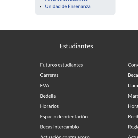
Unidad de Enseñanza
Estudiantes
Futuros estudiantes
Conv
Carreras
Beca
EVA
Llam
Bedelia
Marc
Horarios
Hora
Espacio de orientación
Reci
Becas intercambio
Regl
Actuación contra acoso
Actu