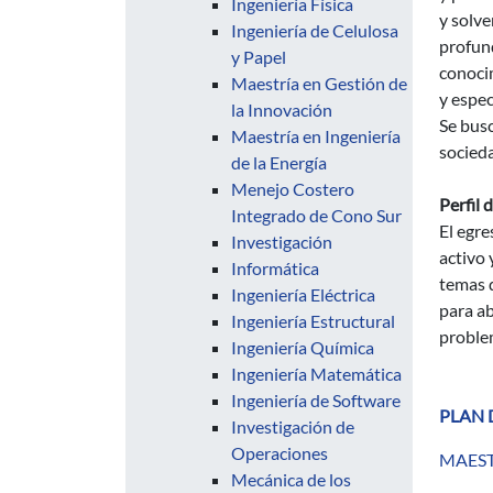
Ingeniería Física
y solve
Ingeniería de Celulosa
profund
y Papel
conocim
Maestría en Gestión de
y espec
la Innovación
Se busc
Maestría en Ingeniería
socied
de la Energía
Menejo Costero
Perfil 
Integrado de Cono Sur
El egre
Investigación
activo 
Informática
temas d
Ingeniería Eléctrica
para ab
Ingeniería Estructural
problem
Ingeniería Química
Ingeniería Matemática
Ingeniería de Software
PLAN 
Investigación de
Operaciones
MAEST
Mecánica de los