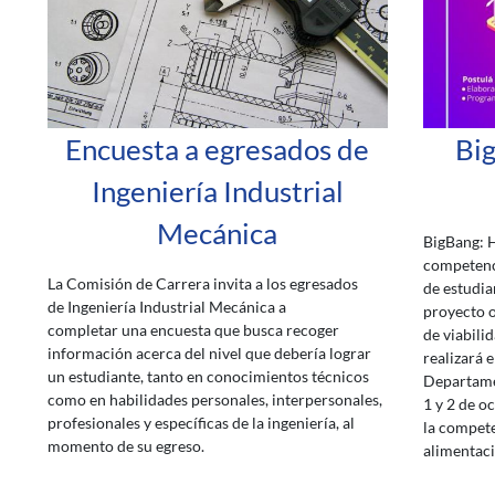
Encuesta a egresados de
Bi
Ingeniería Industrial
Mecánica
BigBang: 
competenci
La Comisión de Carrera invita a los egresados
de estudia
de Ingeniería Industrial Mecánica a
proyecto 
completar una encuesta que busca recoger
de viabili
información acerca del nivel que debería lograr
realizará 
un estudiante, tanto en conocimientos técnicos
Departamen
como en habilidades personales, interpersonales,
1 y 2 de o
profesionales y específicas de la ingeniería, al
la compete
momento de su egreso.
alimentaci