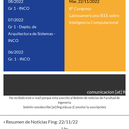
08/2022
Mar, 22/11/2022
Gr 1 - INCO
8° Congreso
Latinoamericano IEEE sobre
07/2022
Inteligencia Computacional
Gr 1 - Depto. de
Arquitectura de Sistemas -
INCO
06/2022
Gr. 1 - INCO
comunicacion
[at]
fin
Ha recibido este e-mail porque está suscrito al Boletín de noticias de Facultad de
Ingenería
boletin-unsubscribe
[at]
fing.edu.uy
(Cancelar la suscripción)
‹
Resumen de Noticias Fing: 22/11/22
Up