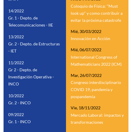
Coloquio de Física: "Must
14/2022
look up" y como contribuir a
Gr. 1 - Depto. de
evitar la próxima catastrofe
Telecomunicaciones - IIE
Mié, 30/03/2022
13/2022
Innovación en Acción
Gr. 2 - Depto. de Estructuras
Mié, 06/07/2022
- IET
International Congress of
11/2022
Mathematicians 2022 (ICM)
Gr 2 - Depto. de
Mar, 26/07/2022
Investigación Operativa -
Congreso interdisciplinario
INCO
COVID 19, pandemia y
10/2022
pospandemia
Gr. 2 - INCO
Vie, 18/11/2022
09/2022
Mercado Laboral: impactos y
Gr. 1 - INCO
transformaciones