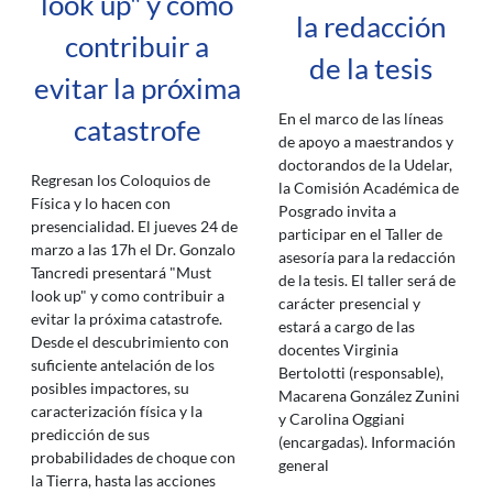
look up" y como
la redacción
contribuir a
de la tesis
evitar la próxima
En el marco de las líneas
catastrofe
de apoyo a maestrandos y
doctorandos de la Udelar,
Regresan los Coloquios de
la Comisión Académica de
Física y lo hacen con
Posgrado invita a
presencialidad. El jueves 24 de
participar en el Taller de
marzo a las 17h el Dr. Gonzalo
asesoría para la redacción
Tancredi presentará "Must
de la tesis. El taller será de
look up" y como contribuir a
carácter presencial y
evitar la próxima catastrofe.
estará a cargo de las
Desde el descubrimiento con
docentes Virginia
suficiente antelación de los
Bertolotti (responsable),
posibles impactores, su
Macarena González Zunini
caracterización física y la
y Carolina Oggiani
predicción de sus
(encargadas). Información
probabilidades de choque con
general
la Tierra, hasta las acciones