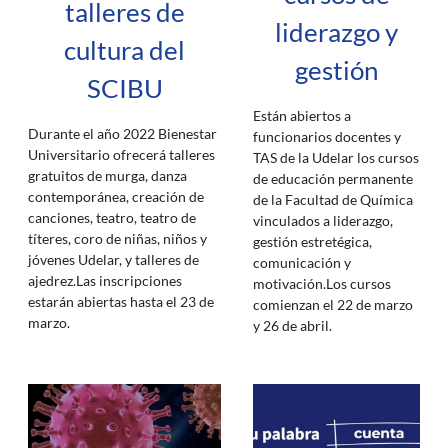
talleres de
liderazgo y
cultura del
gestión
SCIBU
Están abiertos a
Durante el año 2022 Bienestar
funcionarios docentes y
Universitario ofrecerá talleres
TAS de la Udelar los cursos
gratuitos de murga, danza
de educación permanente
contemporánea, creación de
de la Facultad de Química
canciones, teatro, teatro de
vinculados a liderazgo,
títeres, coro de niñas, niños y
gestión estretégica,
jóvenes Udelar, y talleres de
comunicación y
ajedrez.Las inscripciones
motivación.Los cursos
estarán abiertas hasta el 23 de
comienzan el 22 de marzo
marzo.
y 26 de abril.