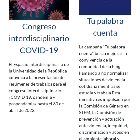
Tu palabra
Congreso
cuenta
interdisciplinario
La campaña "Tu palabra
COVID-19
cuenta" busca mejorar la
convivencia de la
El Espacio Interdisciplinario de
comunidad de la Fing
la Universidad de la República
llamando a no normalizar
convoca a la presentación de
situaciones de violencia
resúmenes de trabajos para el
cotidiana mientras se
congreso interdisciplinario
estudia y trabaja.Esta
«COVID 19, pandemia y
iniciativa es impulsada por
pospandemia» hasta el 30 de
la Comisión de Género en
abril de 2022.
STEM, la Comisión de
prevención y actuación
ante violencia, inequidad,
discriminación y acoso en
el ambiente laboral y