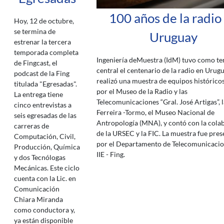
100 años de la radio
Hoy, 12 de octubre,
se termina de
Uruguay
estrenar la tercera
temporada completa
Ingeniería deMuestra (IdM) tuvo como t
de Fingcast, el
central el centenario de la radio en Urugu
podcast de la Fing
realizó una muestra de equipos histórico
titulada "Egresadas".
por el Museo de la Radio y las
La entrega tiene
Telecomunicaciones “Gral. José Artigas”, l
cinco entrevistas a
Ferreira -Tormo, el Museo Nacional de
seis egresadas de las
Antropología (MNA), y contó con la cola
carreras de
de la URSEC y la FIC. La muestra fue pre
Computación, Civil,
por el Departamento de Telecomunicacio
Producción, Química
IIE - Fing.
y dos Tecnólogas
Mecánicas. Este ciclo
cuenta con la Lic. en
Comunicación
Chiara Miranda
como conductora y,
ya están disponible