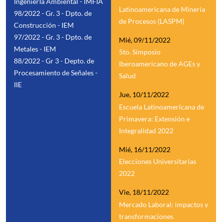
IngenierÍa Ambiental - IMFIA
Latinoamericana de Minería
98/2022 - Gr. 3 - Dpto. de
de Procesos (LASPM)
Construcción - IEM
97/2022 - Gr. 3 - Dpto. de
Mié, 09/11/2022
Metales - IEM
5to. Simposio
88/2022 - Gr 3 - Depto. de
Iberoamericano de AGEs y
Procesamiento de Señales -
Salud
IIE
Jue, 10/11/2022
Escuela Latinoamericana de
Primavera: Extensión e
Integralidad 2022
Mié, 16/11/2022
Elecciones Universitarias
2022
Vie, 18/11/2022
Mercado Laboral: impactos y
transformaciones