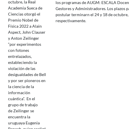
octubre, la Real
los programas de AUGM: ESCALA Docen
Academia Sueca de
Gestores y Administradores. Los plazos p
Ciencias otorgó el
postular terminarn el 24 y 18 de octubre,
Premio Nobel de
respectivamente.
Física 2022 a Alain
Aspect, John Clauser
y Anton Zeilinger
“por experimentos
con fotones
entrelazados,
estableciendo la
violación de las
desigualdades de Bell
y por ser pioneros en
la ciencia de la
información
cuántica”. En el
grupo de trabajo
de Zeilinger se
encuentra la
uruguaya Eugenia
Benech, quien realizó