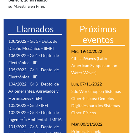
su Maestría en Fing.
Llamados
Próximos
eventos
108/2022 - Gr. 3 - Dpto. de
Diseño Mecánico - IIMPI
Mié, 19/10/2022
106/2022 - Gr 4 - Depto. de
4th LatWaves (Latin
Electrónica - IIE
American Symposium on
105/2022 - Gr 4 - Depto. de
Water Waves)
Electrónica - IIE
104/2022 - Gr 3 - Depto. de
Lun, 07/11/2022
Aglomerantes, Agregados y
2do Workshop en Sistemas
Hormigones - IEM
Ciber-Físicos: Gemelos
103/2022 - Gr 3 - IFFI
Digitales para los Sistemas
102/2022 - Gr 3 - Depto. de
Ciber-Físicos
IngenierÍa Ambiental - IMFIA
Mar, 08/11/2022
101/2022 - Gr 3 - Depto. de
Primera Escuela