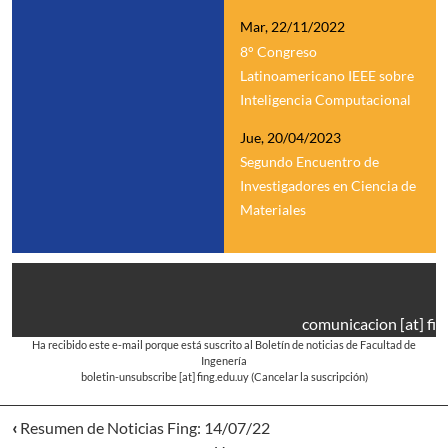
Mar, 22/11/2022
8° Congreso
Latinoamericano IEEE sobre
Inteligencia Computacional
Jue, 20/04/2023
Segundo Encuentro de
Investigadores en Ciencia de
Materiales
comunicacion
[at]
fin
Ha recibido este e-mail porque está suscrito al Boletín de noticias de Facultad de
Ingenería
boletin-unsubscribe
[at]
fing.edu.uy
(Cancelar la suscripción)
‹
Resumen de Noticias Fing: 14/07/22