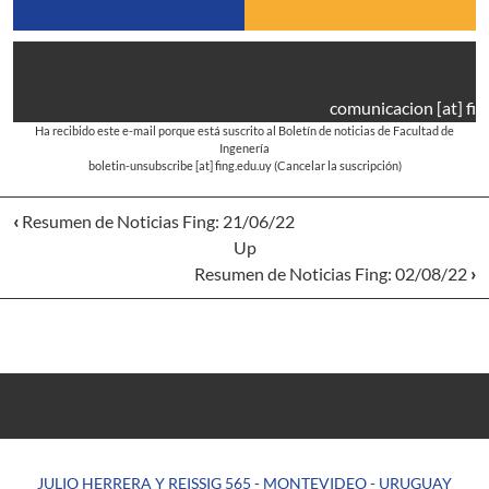
comunicacion
[at]
fin
Ha recibido este e-mail porque está suscrito al Boletín de noticias de Facultad de
Ingenería
boletin-unsubscribe
[at]
fing.edu.uy
(Cancelar la suscripción)
‹
Resumen de Noticias Fing: 21/06/22
Up
Resumen de Noticias Fing: 02/08/22
›
JULIO HERRERA Y REISSIG 565 - MONTEVIDEO - URUGUAY