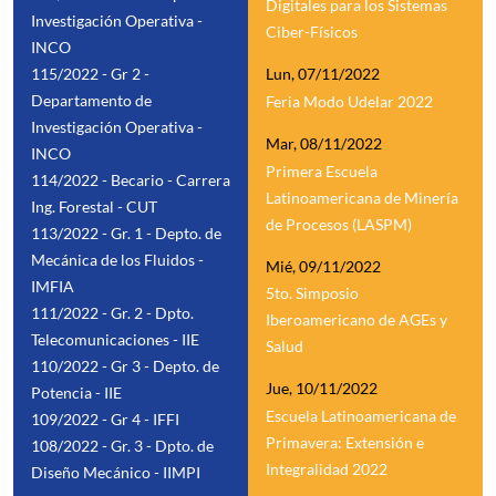
Digitales para los Sistemas
Investigación Operativa -
Ciber-Físicos
INCO
115/2022 - Gr 2 -
Lun, 07/11/2022
Departamento de
Feria Modo Udelar 2022
Investigación Operativa -
Mar, 08/11/2022
INCO
Primera Escuela
114/2022 - Becario - Carrera
Latinoamericana de Minería
Ing. Forestal - CUT
de Procesos (LASPM)
113/2022 - Gr. 1 - Depto. de
Mecánica de los Fluidos -
Mié, 09/11/2022
IMFIA
5to. Simposio
111/2022 - Gr. 2 - Dpto.
Iberoamericano de AGEs y
Telecomunicaciones - IIE
Salud
110/2022 - Gr 3 - Depto. de
Jue, 10/11/2022
Potencia - IIE
Escuela Latinoamericana de
109/2022 - Gr 4 - IFFI
Primavera: Extensión e
108/2022 - Gr. 3 - Dpto. de
Integralidad 2022
Diseño Mecánico - IIMPI