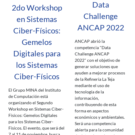
Data
2do Workshop
Challenge
en Sistemas
ANCAP 2022
Ciber-Físicos:
Gemelos
ANCAP abrió la
competencia "Data
Digitales para
Challenge ANCAP
2022" con el objetivo de
los Sistemas
generar soluciones que
ayuden a mejorar procesos
Ciber-Físicos
de la Refinería La Teja
mediante el uso de
El Grupo MINA del Instituto
tecnología de la
de Computación está
información,
organizando el Segundo
contribuyendo de esta
Workshop en Sistemas Ciber-
forma en aspectos
Físicos: Gemelos Digitales
económicos y ambientales.
para los Sistemas Ciber-
Será una competencia
Físicos. El evento, que será del
abierta para la comunidad
7 al 11 de noviembre, busca