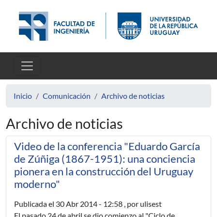
Pasar al contenido principal
Inicio
Comunicación
Archivo de noticias
Archivo de noticias
Video de la conferencia "Eduardo García
de Zúñiga (1867-1951): una conciencia
pionera en la construcción del Uruguay
moderno"
Publicada el
30 Abr 2014 - 12:58
, por ulisest
El pasado 24 de abril se dio comienzo al "Ciclo de