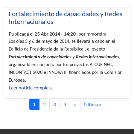
Fortalecimiento de capacidades y Redes
Internacionales
Publicada el
25 Abr 2014 - 14:20
, por mmoreira
Los días
5 y 6 de mayo de 2014
, se llevará a cabo en el
Edificio de Presidencia de la República , el evento
Fortalecimiento de capacidades y Redes Internacionales
,
organizado en conjunto por los proyectos ALCUE NEC,
INCONTACT 2020 e INNOVA II, financiados por la Comisión
Europea.
Leer noticia completa
Página actual
Página
Página
Página
Siguiente página
Última página
1
2
3
4
››
Última »