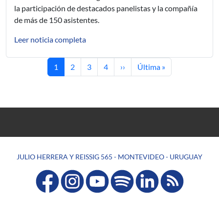
la participación de destacados panelistas y la compañía
de más de 150 asistentes.
Leer noticia completa
Página actual
Página
Página
Página
Siguiente página
Última página
1
2
3
4
››
Última »
JULIO HERRERA Y REISSIG 565 - MONTEVIDEO - URUGUAY