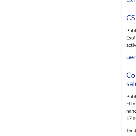
CS
Publ
Está
acti
Leer
Col
sa
Publ
El I
nano
17 h
Tend