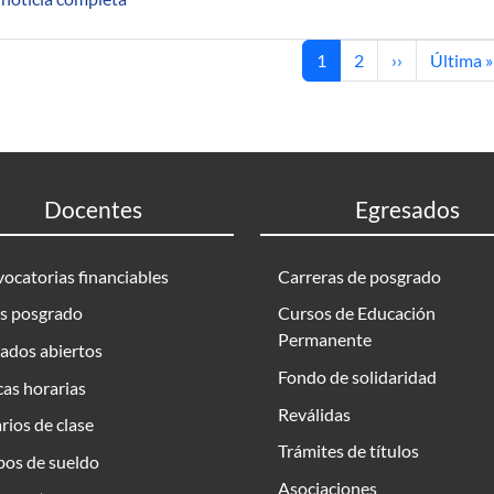
Página actual
Página
Siguiente pág
Última p
1
2
››
Última »
Docentes
Egresados
ocatorias financiables
Carreras de posgrado
s posgrado
Cursos de Educación
Permanente
ados abiertos
Fondo de solidaridad
as horarias
Reválidas
rios de clase
Trámites de títulos
bos de sueldo
Asociaciones