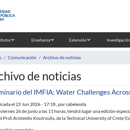
titutos
Enseñanza
Extensión
Investigació
o
Comunicación
Archivo de noticias
chivo de noticias
minario del IMFIA: Water Challenges Across
icada el
22 Jun 2026 - 17:18
, por cabelenda
 viernes 26 de junio a las 11 horas, tendrá lugar una edición especi
el Prof. Aristeidis Koutroulis, de la Technical University of Crete (G
 noticia completa