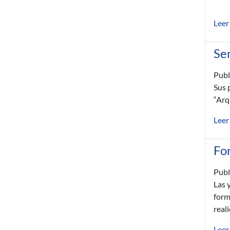
Leer
Se
Publ
Sus 
“Arq
Leer
For
Publ
Las 
form
real
Leer