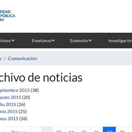
titutos
Enseñanza
Extensión
Investigació
o
Comunicación
chivo de noticias
ptiembre 2015
(38)
osto 2015
(20)
lio 2015
(26)
nio 2015
(25)
ayo 2015
(26)
Primera página
Página anterior
Página
Página
Página
Página
Página actua
Págin