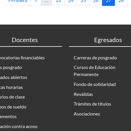
« Primera
‹‹
…
23
24
25
26
27
28
Docentes
Egresados
ocatorias financiables
Carreras de posgrado
s posgrado
Cursos de Educación
Permanente
ados abiertos
Fondo de solidaridad
as horarias
Reválidas
rios de clase
Trámites de títulos
bos de sueldo
Asociaciones
amentos
ación contra acoso