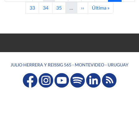
Página
Página
Página
Siguiente página
Última página
33
34
35
…
››
Última »
JULIO HERRERA Y REISSIG 565 - MONTEVIDEO - URUGUAY