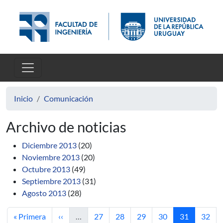
Pasar al contenido principal
Inicio
Comunicación
Archivo de noticias
Diciembre 2013
(20)
Noviembre 2013
(20)
Octubre 2013
(49)
Septiembre 2013
(31)
Agosto 2013
(28)
Primera página
Página anterior
Página
Página
Página
Página
Página actua
Págin
« Primera
‹‹
…
27
28
29
30
31
32