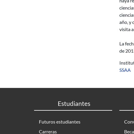
haya re
ciencia
ciencia
año, y
visita 
La fech
de 201
Instit
SSAA
Estudiantes
Futuros estudiantes
Conv
Carreras
Beca