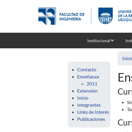
Pasar al contenido principal
Institucional
Ins
Inici
Contacto
En
Enseñanza
2011
Cur
Extensión
Inicio
Si
Integrantes
Ta
Links de Interés
Publicaciones
Cur