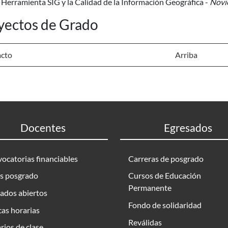
 Herramienta SIG y la Calidad de la Información Geográfica -
Novi
yectos de Grado
cto
Arriba
Docentes
Egresados
ocatorias financiables
Carreras de posgrado
s posgrado
Cursos de Educación
Permanente
ados abiertos
Fondo de solidaridad
as horarias
Reválidas
rios de clase