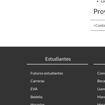
La
Pro
‹
Conta
Estudiantes
Futuros estudiantes
Conv
Carreras
Beca
EVA
Llam
Bedelia
Marc
Horarios
Hora