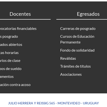
Docentes
Egresados
ocatorias financiables
Carreras de posgrado
s posgrado
Cursos de Educación
Permanente
ados abiertos
Fondo de solidaridad
as horarias
Reválidas
rios de clase
Trámites de títulos
bos de sueldo
Asociaciones
amentos
ación contra acoso
JULIO HERRERA Y REISSIG 565 - MONTEVIDEO - URUGUAY