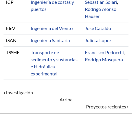
ICP
Ingeniería de costas y
Sebastián Solari
,
puertos
Rodrigo Alonso
Hauser
IdeV
Ingeniería del Viento
José Cataldo
ISAN
Ingeniería Sanitaria
Julieta López
TSSHE
Transporte de
Francisco Pedocchi
,
sedimento y sustancias
Rodrigo Mosquera
e Hidráulica
experimental
‹
Investigación
Arriba
Proyectos recientes
›