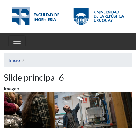
Pasar al contenido principal
Inicio
Slide principal 6
Imagen