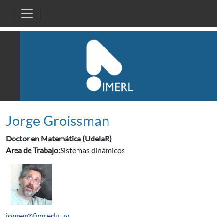
Pasar al contenido principal
Jorge Groissman
Doctor en Matemática (UdelaR)
Area de Trabajo:
Sistemas dinámicos
jorgeg@fing.edu.uy