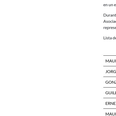
en un e
Durante
Asociac
represe
Lista d
MAU
JORG
GONZ
GUIL
ERNE
MAUR