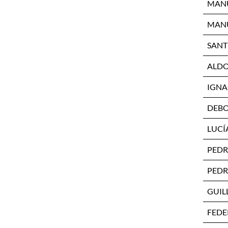
MANU
MANU
SANT
ALDO
IGNA
DEBO
LUCÍ
PEDR
PEDR
GUIL
FEDE