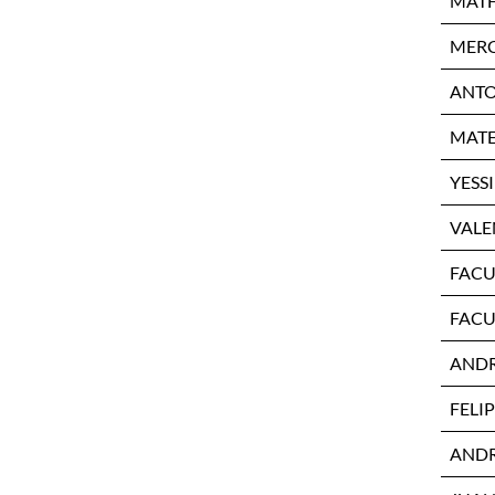
MATH
MERC
ANTO
MATE
YESS
VALE
FACU
FACU
ANDR
FELI
ANDRE