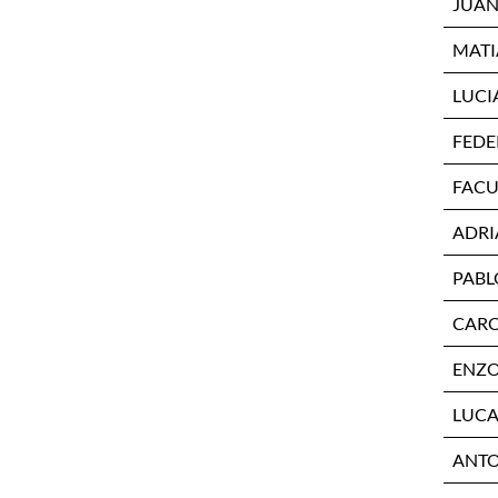
JUAN
MATI
LUCI
FEDE
FACU
ADRI
PABL
CARO
ENZO
LUCA
ANTO