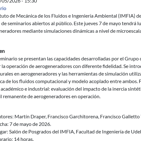
7/05/2026 - 15:30
rio
ituto de Mecánica de los Fluidos e Ingeniería Ambiental (IMFIA) d
o de seminarios abiertos al público. Este jueves 7 de mayo tendrá lu
neradores mediante simulaciones dinámicas a nivel de microescala
en
eminario se presentan las capacidades desarrolladas por el Grupo
 la operación de aerogeneradores con diferente fidelidad. Se intr
urales en aerogeneradores y las herramientas de simulación utili
ca de los fluidos computacional y modelo acoplado entre ambos. F
 académico e industrial: evaluación del impacto de la inercia sintét
til remanente de aerogeneradores en operación.
tores: Martín Draper, Francisco Garchitorena, Francisco Galletto
cha: 7 de mayo de 2026.
gar: Salón de Posgrados del IMFIA, Facultad de Ingeniería de Udela
rario: 14 horas.