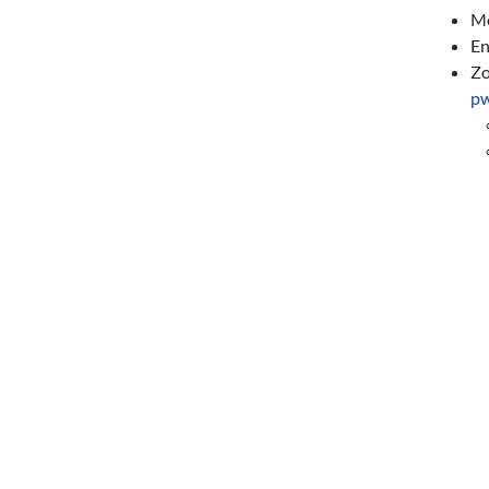
Mo
En
Zo
p