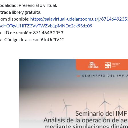
dalidad: Presencial o virtual.
trada libre y gratuita.
om disponible:
https://salavirtual-udelar.zoom.us/j/8714649235
wd=OTgvUHlTZ3VvTWZvb1pMNDc2ck9Sdz09
ID de reunión: 871 4649 2353
Código de acceso: 9TnUc?fV^*