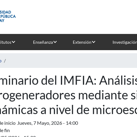
titutos
Enseñanza
Extensión
Investigació
o
minario del IMFIA: Análisi
rogeneradores mediante s
námicas a nivel de microes
e inicio
Jueves, 7 Mayo, 2026 - 14:00
e fin