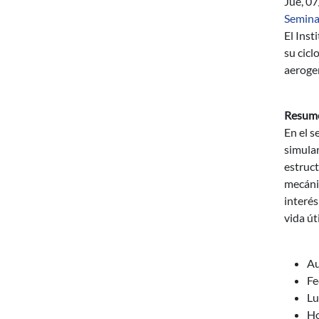
Jue, 0
Semina
El Inst
su cicl
aeroge
Resum
En el s
simular
estruct
mecáni
interés
vida ú
Au
Fe
Lu
Ho