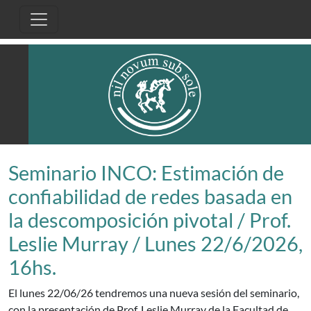
Pasar al contenido principal
Seminario INCO: Estimación de
confiabilidad de redes basada en
la descomposición pivotal / Prof.
Leslie Murray / Lunes 22/6/2026,
16hs.
El lunes 22/06/26 tendremos una nueva sesión del seminario,
con la presentación de Prof. Leslie Murray de la Facultad de