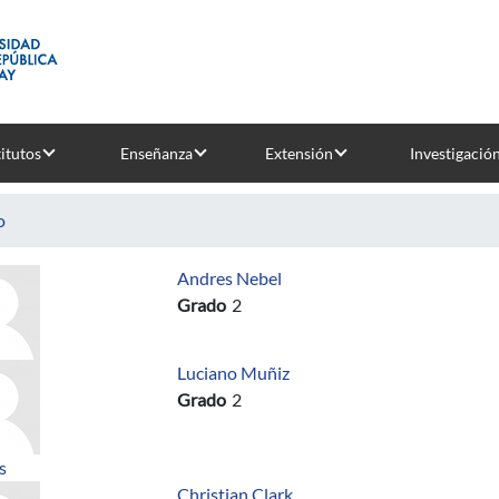
titutos
Enseñanza
Extensión
Investigació
o
Andres Nebel
Grado
2
Luciano Muñiz
Grado
2
sobre Taller para Fortalecer Habilidades Blandas
s
Christian Clark