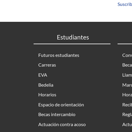
Suscrib
Estudiantes
Futuros estudiantes
Conv
Carreras
Beca
EVA
Llam
Bedelia
Marc
Horarios
Hora
Espacio de orientación
Reci
Becas intercambio
Regl
Actuación contra acoso
Actu