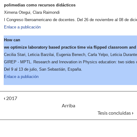
polimedias como recursos didácticos
Ximena Otegui, Clara Raimondi
I Congreso Iberoamericano de docentes. Del 26 de noviembre al 08 de dici
Enlace a publicación
How can
we
optimize
laboratory
based
practice
time
via
flipped
classroom
an
Cecilia Stari, Leticia Barzilai, Eugenia Benech, Carla Yelpo, Leticia Durant
GIREP - MPTL. Research and Innovation in Physics education: two sides 
Del 9 al 13 de julio, San Sebastián, España.
Enlace a publiación
‹
2017
Arriba
Tesis concluidas
›