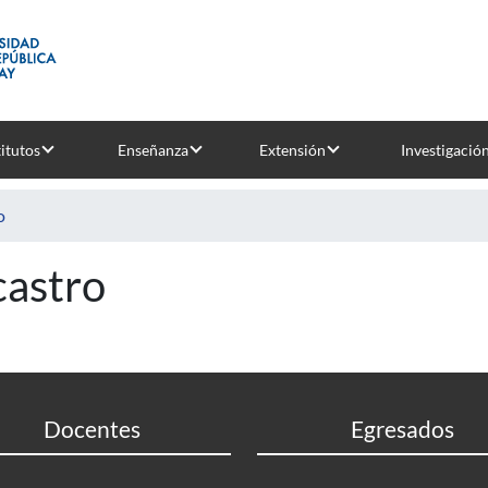
titutos
Enseñanza
Extensión
Investigació
o
castro
Docentes
Egresados