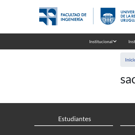
Pasar al contenido principal
Institucional
Ins
Inici
sa
Estudiantes