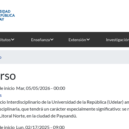
titutos
Enseñanza
Extensión
Investigació
o
rso
e inicio
Mar, 05/05/2026 - 00:00
sobre Maratón Interdisciplinaria
s
cio Interdisciplinario de la Universidad de la República (Udelar) 
sciplinaria, que tendrá un carácter especialmente significativo: se
itoral Norte, en la ciudad de Paysandú.
e inicio
Lun, 02/17/2025 - 09:00