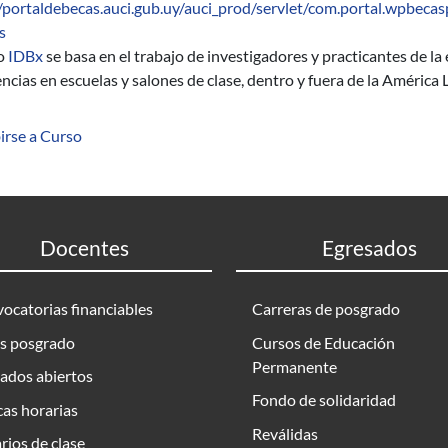
//portaldebecas.auci.gub.uy/auci_prod/servlet/com.portal.wpbeca
sobre IDBx: Enseñanza temprana de matemáticas y ciencias
s
so
IDBx
se basa en el trabajo de investigadores y practicantes de l
ncias en escuelas y salones de clase, dentro y fuera de la América L
irse a Curso
Docentes
Egresados
ocatorias financiables
Carreras de posgrado
s posgrado
Cursos de Educación
Permanente
ados abiertos
Fondo de solidaridad
as horarias
Reválidas
rios de clase