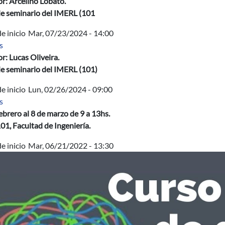
r: Arcelino Lobato.
de seminario del IMERL (101
e inicio
Mar, 07/23/2024 - 14:00
sobre Introduction to quasiconformal mappings
s
r: Lucas Oliveira.
de seminario del IMERL (101)
e inicio
Lun, 02/26/2024 - 09:00
sobre Predicción genómica: desde regresiones lineales a redes n
s
ebrero al 8 de marzo de 9 a 13hs.
01, Facultad de Ingeniería.
e inicio
Mar, 06/21/2022 - 13:30