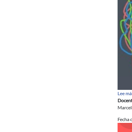
Lee má
Docent
Marcelo
Fecha d