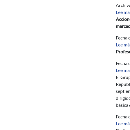
Archiv
Lee má
Accione
marcad
Fecha d
Lee má
Profeso
Fecha d
Lee má
El Grup
Repúbli
septie
dirigid
básica 
Fecha d
Lee má