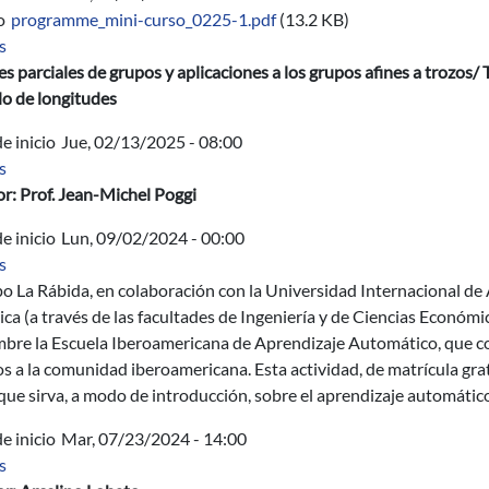
o
programme_mini-curso_0225-1.pdf
(13.2 KB)
sobre CIclo de mini-cursos en febrero
s
s parciales de grupos y aplicaciones a los grupos afines a trozos
o de longitudes
e inicio
Jue, 02/13/2025 - 08:00
sobre Tree-based methods (CART, Random Forests, Boosting) and
s
r: Prof. Jean-Michel Poggi
e inicio
Lun, 09/02/2024 - 00:00
sobre Escuela Iberoamericana de Aprendizaje Automático
s
o La Rábida, en colaboración con la Universidad Internacional de 
ca (a través de las facultades de Ingeniería y de Ciencias Económi
mbre la Escuela Iberoamericana de Aprendizaje Automático, que c
os a la comunidad iberoamericana. Esta actividad, de matrícula gra
que sirva, a modo de introducción, sobre el aprendizaje automátic
e inicio
Mar, 07/23/2024 - 14:00
sobre Dynamics and combinatorics of branched coverings
s