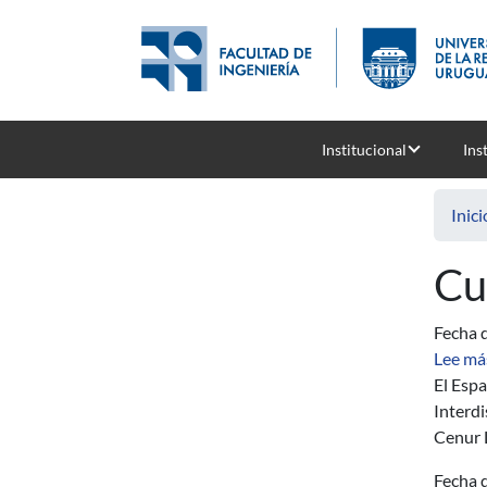
Pasar al contenido principal
Institucional
Ins
Inici
Cu
Fecha d
Lee má
El Espa
Interdi
Cenur L
Fecha d