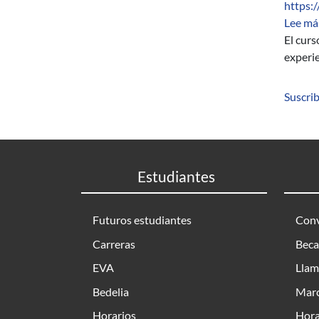
https:
Lee má
El cur
experie
Suscrib
Estudiantes
Futuros estudiantes
Conv
Carreras
Beca
EVA
Llam
Bedelia
Marc
Horarios
Hora