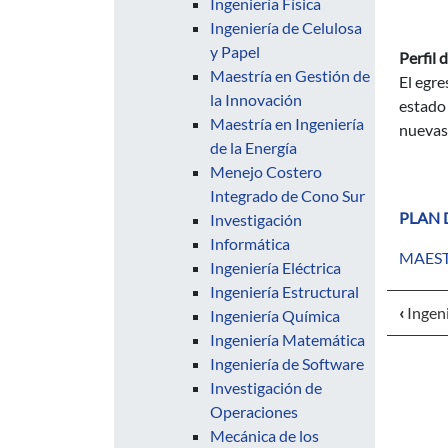
Ingeniería Física
Ingeniería de Celulosa
y Papel
Perfil 
Maestría en Gestión de
El egre
la Innovación
estado 
Maestría en Ingeniería
nuevas 
de la Energía
Menejo Costero
Integrado de Cono Sur
PLAN 
Investigación
Informática
MAEST
Ingeniería Eléctrica
Ingeniería Estructural
‹
Ingeni
Ingeniería Química
Ingeniería Matemática
Ingeniería de Software
Investigación de
Operaciones
Mecánica de los