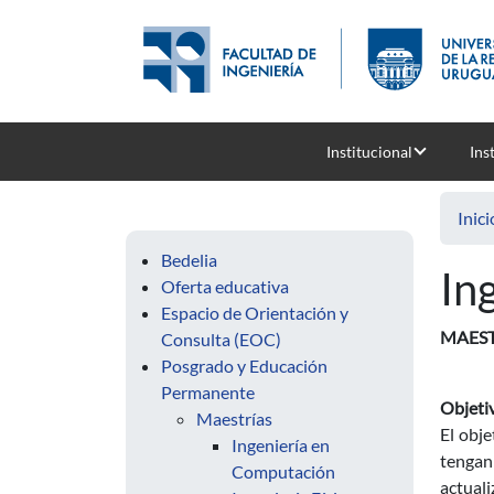
Pasar al contenido principal
Institucional
Ins
Inici
Bedelia
In
Oferta educativa
Espacio de Orientación y
MAEST
Consulta (EOC)
Posgrado y Educación
Permanente
Objeti
Maestrías
El obj
Ingeniería en
tengan
Computación
actuali