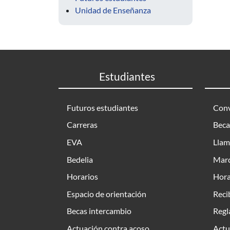
Unidad de Enseñanza
Estudiantes
Futuros estudiantes
Conv
Carreras
Beca
EVA
Llam
Bedelia
Marc
Horarios
Hora
Espacio de orientación
Reci
Becas intercambio
Regl
Actuación contra acoso
Actu