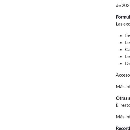
de 202
Formul
Las exc
In
Le
Ca
Le
De
Acceso
Más in
Otras s
El rest
Más in
Record