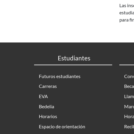
Las ins
estudia
para fi
Estudiantes
Futuros estudiantes
Conv
Carreras
Beca
EVA
Llam
Bedelia
Marc
Horarios
Hora
Espacio de orientación
Reci