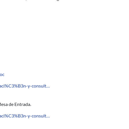
eoc
ntaci%C3%B3n-y-consult…
Mesa de Entrada.
ntaci%C3%B3n-y-consult…