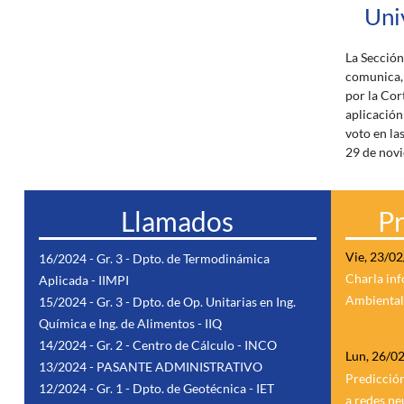
Uni
La Sección
comunica, 
por la Cort
aplicación
voto en la
29 de nov
Llamados
P
Vie, 23/0
16/2024 - Gr. 3 - Dpto. de Termodinámica
Charla inf
Aplicada - IIMPI
Ambiental 
15/2024 - Gr. 3 - Dpto. de Op. Unitarias en Ing.
Química e Ing. de Alimentos - IIQ
14/2024 - Gr. 2 - Centro de Cálculo - INCO
Lun, 26/0
13/2024 - PASANTE ADMINISTRATIVO
Predicción
12/2024 - Gr. 1 - Dpto. de Geotécnica - IET
a redes ne