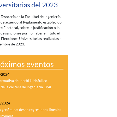
versitarias del 2023
 Tesorería de la Facultad de Ingeniería
de acuerdo al Reglamento establecido
e Electoral, sobre la justificación o la
 de sanciones por no haber emitido el
s Elecciones Universitarias realizadas el
iembre de 2023.
róximos eventos
2/2024
ormativa del perfil Hidráulico
de la carrera de Ingeniería Civil
2/2024
 genómica: desde regresiones lineales
uronales