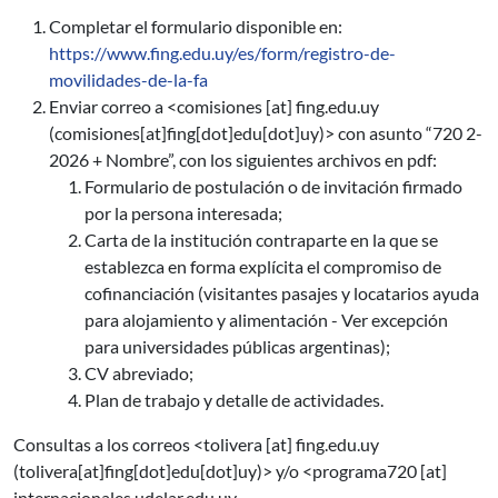
Completar el formulario disponible en:
https://www.fing.edu.uy/es/form/registro-de-
movilidades-de-la-fa
Enviar correo a <
comisiones
[at]
fing.edu.uy
(comisiones[at]fing[dot]edu[dot]uy)
> con asunto “720 2-
2026 + Nombre”, con los siguientes archivos en pdf:
Formulario de postulación o de invitación firmado
por la persona interesada;
Carta de la institución contraparte en la que se
establezca en forma explícita el compromiso de
cofinanciación (visitantes pasajes y locatarios ayuda
para alojamiento y alimentación - Ver excepción
para universidades públicas argentinas);
CV abreviado;
Plan de trabajo y detalle de actividades.
Consultas a los correos <
tolivera
[at]
fing.edu.uy
(tolivera[at]fing[dot]edu[dot]uy)
> y/o <
programa720
[at]
internacionales.udelar.edu.uy