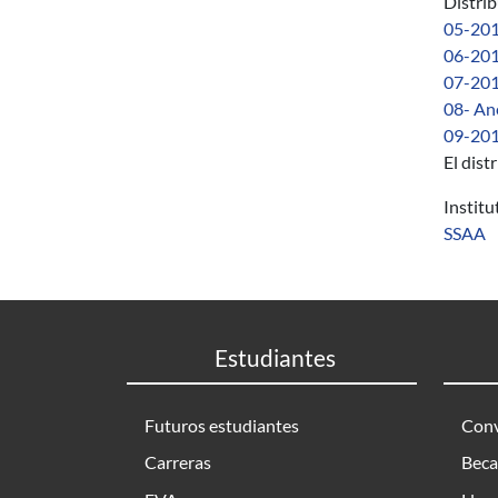
Distri
05-2013
06-201
07-201
08- Ane
09-2013
El dist
Instit
SSAA
Estudiantes
Futuros estudiantes
Conv
Carreras
Beca