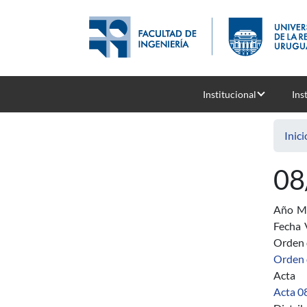
Pasar al contenido principal
Institucional
Ins
Inici
08
Año
Ma
Fecha
Orden 
Orden 
Acta
Acta 0