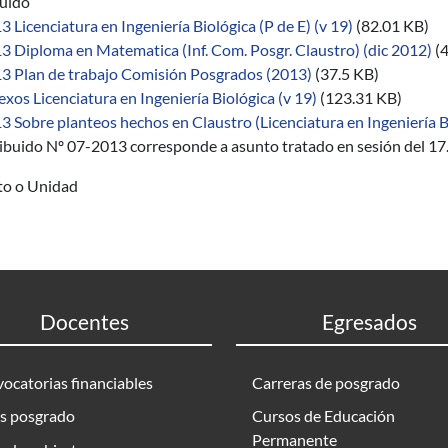
buido
 Licenciatura en Ingeniería Biológica (P de E) (v 19)
(82.01 KB)
3 Diploma en Matematica (Inf. Com. Posgr. Claustro) (dic 2012)
(
3 Plan de trabajo Comisión Posgrados (2013)
(37.5 KB)
xos Licenciatura en Ingeniería Biológica (v 19)
(123.31 KB)
 Sobre planteos hechos en Claustro (Licenciatura en Ingeniería Bi
ribuido Nº 07-2013 corresponde a asunto tratado en sesión del 17
uto o Unidad
Docentes
Egresados
ocatorias financiables
Carreras de posgrado
s posgrado
Cursos de Educación
Permanente