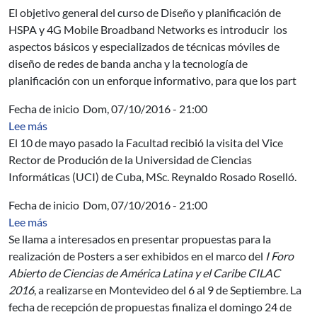
El objetivo
general de
l curso de Diseño
y planificación de
HSPA
y 4G
Mobile
Broadband Networks es i
ntroducir
los
aspectos
básicos y especializados
de
técnicas
móviles
de
diseño de redes
de banda ancha
y
la tecnología
de
planificación con
un enforque informativo
, para
que los part
Fecha de inicio
Dom, 07/10/2016 - 21:00
sobre Información sobre la UCI - Universidad de Cienci
Lee más
El 10 de mayo pasado la Facultad recibió la visita del Vice
Rector de Produción de la Universidad de Ciencias
Informáticas (UCI) de Cuba, MSc. Reynaldo Rosado Roselló.
Fecha de inicio
Dom, 07/10/2016 - 21:00
sobre Convocatoria: presentación de Posters para el Fo
Lee más
Se llama a interesados en presentar propuestas para la
realización de Posters a ser exhibidos en el marco del
I Foro
Abierto de Ciencias de América Latina y el Caribe CILAC
2016
, a realizarse en Montevideo del 6 al 9 de Septiembre. La
fecha de recepción de propuestas finaliza el domingo 24 de