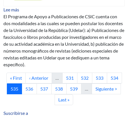
sobre CSIC: Programa de Apoyo a Publicaciones
Lee más
El Programa de Apoyo a Publicaciones de CSIC cuenta con
dos modalidades a las cuales se pueden postular los docentes
de la Universidad de la República (Udelar): a) Publicaciones de
fascículos o libros producidas por investigadores en el marco
de su actividad académica en la Universidad, b) publicación de
números monográficos de revistas (ediciones especiales de
revistas editadas en Udelar que se dediquen a un tema
específico).
Primera página
Página anterior
Página
Página
Página
Página
« First
‹ Anterior
…
531
532
533
534
Página actual
Página
Página
Página
Página
Siguiente página
535
536
537
538
539
…
Siguiente >
Última página
Last »
Suscribirse a