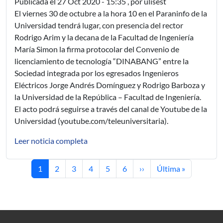
Publicada el
27 Oct 2020 - 15:35
, por ulisest
El viernes 30 de octubre a la hora 10 en el Paraninfo de la
Universidad tendrá lugar, con presencia del rector
Rodrigo Arim y la decana de la Facultad de Ingeniería
María Simon la firma protocolar del Convenio de
licenciamiento de tecnología “DINABANG” entre la
Sociedad integrada por los egresados Ingenieros
Eléctricos Jorge Andrés Domínguez y Rodrigo Barboza y
la Universidad de la República – Facultad de Ingeniería.
El acto podrá seguirse a través del canal de Youtube de la
Universidad (youtube.com/teleuniversitaria).
Leer noticia completa
Página actual
Página
Página
Página
Página
Página
Siguiente página
Última página
1
2
3
4
5
6
››
Última »