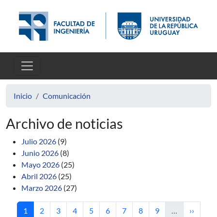
Pasar al contenido principal
Inicio
Comunicación
Archivo de noticias
Julio 2026
(9)
Junio 2026
(8)
Mayo 2026
(25)
Abril 2026
(25)
Marzo 2026
(27)
Página actual
Página
Página
Página
Página
Página
Página
Página
Página
Siguient
1
2
3
4
5
6
7
8
9
…
››