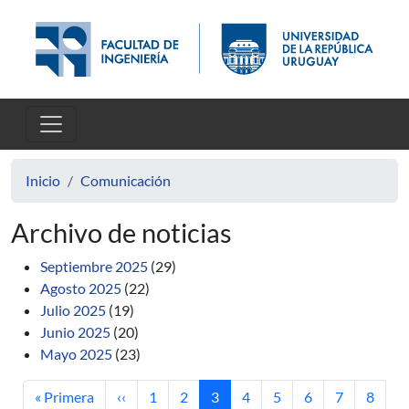
Pasar al contenido principal
Inicio
Comunicación
Archivo de noticias
Septiembre 2025
(29)
Agosto 2025
(22)
Julio 2025
(19)
Junio 2025
(20)
Mayo 2025
(23)
Primera página
Página anterior
Página
Página
Página actual
Página
Página
Página
Página
Página
« Primera
‹‹
1
2
3
4
5
6
7
8