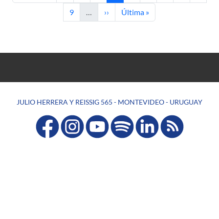
Página
Siguiente página
Última página
9
…
››
Última »
JULIO HERRERA Y REISSIG 565 - MONTEVIDEO - URUGUAY