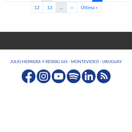
Página
Página
Siguiente página
Última página
12
13
…
››
Última »
JULIO HERRERA Y REISSIG 565 - MONTEVIDEO - URUGUAY