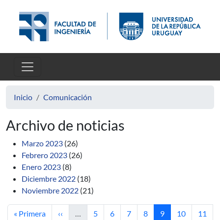
Pasar al contenido principal
Inicio
Comunicación
Archivo de noticias
Marzo 2023
(26)
Febrero 2023
(26)
Enero 2023
(8)
Diciembre 2022
(18)
Noviembre 2022
(21)
Primera página
Página anterior
Página
Página
Página
Página
Página actual
Página
Págin
« Primera
‹‹
…
5
6
7
8
9
10
11