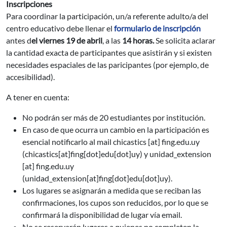
Inscripciones
Para coordinar la participación, un/a referente adulto/a del
centro educativo debe llenar el
formulario de inscripción
antes d
el viernes 19 de abril
, a las
14 horas.
Se solicita aclarar
la cantidad exacta de participantes que asistirán y si existen
necesidades espaciales de las paricipantes (por ejemplo, de
accesibilidad).
A tener en cuenta:
No podrán ser más de 20 estudiantes por institución.
En caso de que ocurra un cambio en la participación es
esencial notificarlo al mail
chicastics
[at]
fing.edu.uy
(chicastics[at]fing[dot]edu[dot]uy)
y
unidad_extension
[at]
fing.edu.uy
(unidad_extension[at]fing[dot]edu[dot]uy)
.
Los lugares se asignarán a medida que se reciban las
confirmaciones, los cupos son reducidos, por lo que se
confirmará la disponibilidad de lugar vía email.
No se reservarán lugares a quienes no completen la