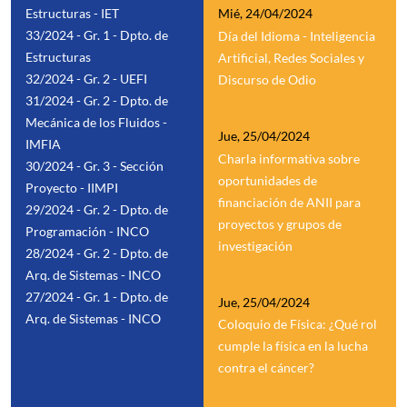
Estructuras - IET
Mié, 24/04/2024
33/2024 - Gr. 1 - Dpto. de
Día del Idioma - Inteligencia
Estructuras
Artificial, Redes Sociales y
32/2024 - Gr. 2 - UEFI
Discurso de Odio
31/2024 - Gr. 2 - Dpto. de
Mecánica de los Fluidos -
Jue, 25/04/2024
IMFIA
Charla informativa sobre
30/2024 - Gr. 3 - Sección
oportunidades de
Proyecto - IIMPI
financiación de ANII para
29/2024 - Gr. 2 - Dpto. de
proyectos y grupos de
Programación - INCO
investigación
28/2024 - Gr. 2 - Dpto. de
Arq. de Sistemas - INCO
27/2024 - Gr. 1 - Dpto. de
Jue, 25/04/2024
Arq. de Sistemas - INCO
Coloquio de Física: ¿Qué rol
cumple la física en la lucha
contra el cáncer?