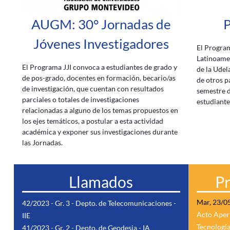
AUGM: 30° Jornadas de
P
Jóvenes Investigadores
El Progra
Latinoamer
El Programa JJI convoca a estudiantes de grado y
de la Udel
de pos-grado, docentes en formación, becario/as
de otros p
de investigación, que cuentan con resultados
semestre d
parciales o totales de investigaciones
estudiante
relacionadas a alguno de los temas propuestos en
los ejes temáticos, a postular a esta actividad
académica y exponer sus investigaciones durante
las Jornadas.
Llamados
P
Mar, 23/0
42/2023 - Gr. 3 - Depto. de Telecomunicaciones -
Acto Apert
IIE
Tecnologí
41/2023 - Gr. 2 - Depto. de Geodesia - IA