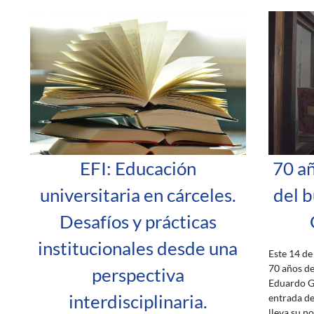
EFI: Educación
70 añ
universitaria en cárceles.
del b
Desafíos y prácticas
institucionales desde una
Este 14 d
70 años de
perspectiva
Eduardo Ga
interdisciplinaria.
entrada de 
lleva su n