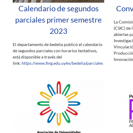
Calendario de segundos
Conv
parciales primer semestre
La Comisió
(CSIC) de 
2023
abiertas p
Investigac
El departamento de bedelía publicó el calendario
Vinculació
de segundos parciales con horarios tentativos,
Producción
está disponible a través del
Innovación
link:
https://www.fing.edu.uy/es/bedelia/parciales