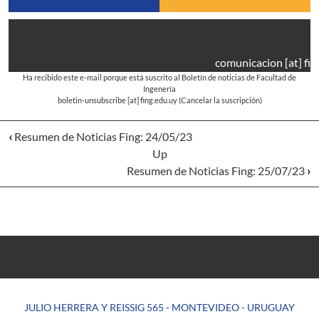
comunicacion
[at]
fin
Ha recibido este e-mail porque está suscrito al Boletín de noticias de Facultad de
Ingenería
boletin-unsubscribe
[at]
fing.edu.uy
(Cancelar la suscripción)
‹
Resumen de Noticias Fing: 24/05/23
Up
Resumen de Noticias Fing: 25/07/23
›
JULIO HERRERA Y REISSIG 565 - MONTEVIDEO - URUGUAY