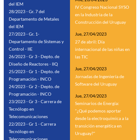
del IEM
IV Congreso Nacional SYSO
28/2023 - Gr. 7 del
en la Industria de la
Departamento de Metales
Construcción del Uruguay
del IEM
27/2023 - Gr. 1-
Jue, 27/04/2023
Departamento de Sistemas y
27 de abril: Día
Control - IIE
internacional de las niñas en
26/2023 - Gr 3 - Depto. de
las TIC
Diseño de Reactores - IIQ
Jue, 27/04/2023
25/2023 - Gr 1 - Depto. de
Jornadas de Ingeniería de
Programación - INCO
Software del Uruguay
24/2023 - Gr 2 - Depto. de
Programación - INCO
Jue, 27/04/2023
23/2023 - Gr 3 - Carrera de
Seminarios de Energía:
Tecnólogo en
"¿Qué podemos aportar
Telecomunicaciones
desde la electroquímica a la
22/2023 - Gr 1 - Carrera
transición energética en
Tecnólogo en
Uruguay?"
Telecomunicaciones