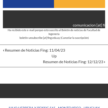
comunicacion
[at]
fin
Ha recibido este e-mail porque está suscrito al Boletín de noticias de Facultad de
Ingenería
boletin-unsubscribe
[at]
fing.edu.uy
(Cancelar la suscripción)
‹
Resumen de Noticias Fing: 11/04/23
Up
Resumen de Noticias Fing: 12/12/23
›
JULIO HERRERA Y REISSIG 565 - MONTEVIDEO - URUGUAY