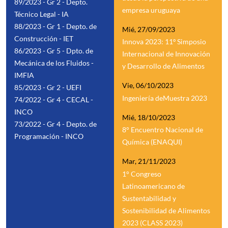
89/2023 - Gr 2 - Depto.
empresa uruguaya
Técnico Legal - IA
88/2023 - Gr 1 - Depto. de
Mié, 27/09/2023
Construcción - IET
Innova 2023: 11º Simposio
86/2023 - Gr 5 - Dpto. de
Internacional de Innovación
Mecánica de los Fluidos -
y Desarrollo de Alimentos
IMFIA
Vie, 06/10/2023
85/2023 - Gr 2 - UEFI
Ingeniería deMuestra 2023
74/2022 - Gr 4 - CECAL -
INCO
Mié, 18/10/2023
73/2022 - Gr 4 - Depto. de
8° Encuentro Nacional de
Programación - INCO
Química (ENAQUI)
Mar, 21/11/2023
1° Congreso
Latinoamericano de
Sustentabilidad y
Sostenibilidad de Alimentos
2023 (CLASS 2023)