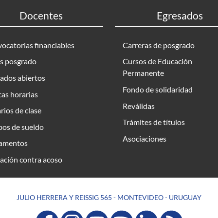
Docentes
Egresados
ocatorias financiables
Carreras de posgrado
s posgrado
Cursos de Educación
Permanente
ados abiertos
Fondo de solidaridad
as horarias
Reválidas
rios de clase
Trámites de títulos
bos de sueldo
Asociaciones
amentos
ación contra acoso
JULIO HERRERA Y REISSIG 565 - MONTEVIDEO - URUGUAY