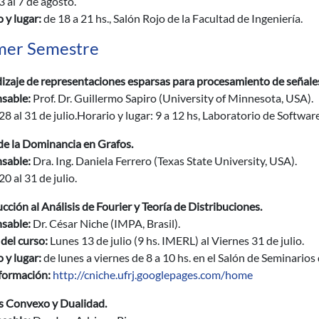
3 al 7 de agosto.
 y lugar:
de 18 a 21 hs., Salón Rojo de la Facultad de Ingeniería.
mer Semestre
izaje de representaciones esparsas para procesamiento de señale
sable:
Prof. Dr. Guillermo Sapiro (University of Minnesota, USA).
28 al 31 de julio.Horario y lugar: 9 a 12 hs, Laboratorio de Software
de la Dominancia en Grafos.
sable:
Dra. Ing. Daniela Ferrero (Texas State University, USA).
20 al 31 de julio.
cción al Análisis de Fourier y Teoría de Distribuciones.
sable:
Dr. César Niche (IMPA, Brasil).
del curso:
Lunes 13 de julio (9 hs. IMERL) al Viernes 31 de julio.
 y lugar:
de lunes a viernes de 8 a 10 hs. en el Salón de Seminarios
formación:
http://cniche.ufrj.googlepages.com/home
is Convexo y Dualidad.