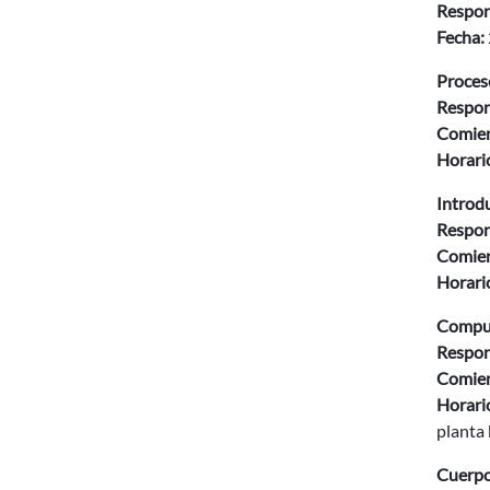
Respon
Fecha:
Proces
Respon
Comien
Horario
Introdu
Respon
Comien
Horario
Computa
Respon
Comien
Horario
planta 
Cuerpos