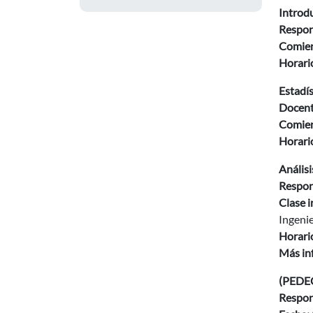
Introdu
Respon
Comien
Horario
Estadís
Docent
Comien
Horario
Análisi
Respon
Clase i
Ingenie
Horari
Más in
(PEDEC
Respon