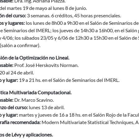
sable:
Dra. Ing. Adriana Piazza.
del martes 19 de mayo al lunes 8 de junio.
n del curso:
3 semanas. 6 créditos, 45 horas presenciales.
s y lugares:
los lunes de 8h00 a 9h30 en el Salón de Seminarios de
e Seminarios del IMERL; los jueves de 14h30 a 16h00, en el Salón gr
y 4/06; los sábados 23/05 y 6/06 de 12h30 a 15h30 en el Salón de
salón a confirmar).
ión de la Optimización no Lineal.
sable:
Prof. José Herskovits Norman.
20 al 24 de abril.
 y lugar:
19 a 21 hs. en el Salón de Seminarios del IMERL.
stica Multivariada Computacional.
sable:
Dr. Marco Scavino.
zo del curso:
lunes 13 de abril.
 y lugar:
martes y jueves de 16 a 18 hs. en el Salón Rojo de la Facul
grafía recomendada:
Modern Multivariate Statistical Techniques, Al
s de Lévy y aplicaciones.