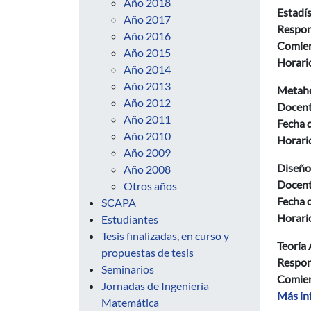
Año 2018
Estadí
Año 2017
Respon
Año 2016
Comien
Año 2015
Horario
Año 2014
Año 2013
Metahe
Año 2012
Docent
Año 2011
Fecha d
Año 2010
Horario
Año 2009
Diseño
Año 2008
Docent
Otros años
Fecha d
SCAPA
Horario
Estudiantes
Tesis finalizadas, en curso y
Teoría 
propuestas de tesis
Respon
Seminarios
Comien
Jornadas de Ingeniería
Más in
Matemática