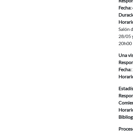
Respon
Fecha:
Duració
Horario
Salón d
28/05 
20h00 (
Una vis
Respon
Fecha:
Horario
Estadí
Respon
Comien
Horario
Biblio
Proceso