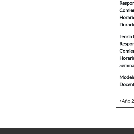
Respon
Comien
Horario
Duració
Teoría 
Respon
Comien
Horario
Semina
Modelo
Docent
‹
Año 