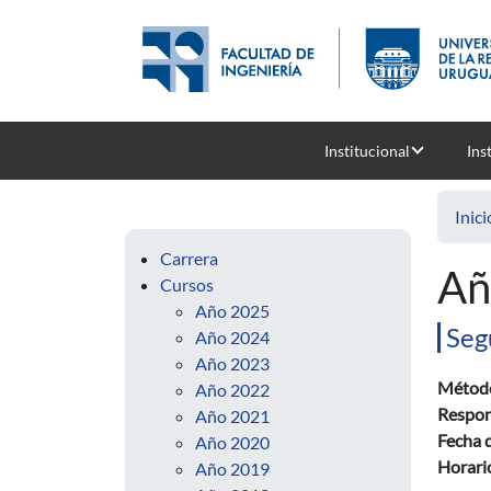
Pasar al contenido principal
Institucional
Ins
Inici
Carrera
Añ
Cursos
Año 2025
Seg
Año 2024
Año 2023
Método
Año 2022
Respon
Año 2021
Fecha d
Año 2020
Horario
Año 2019