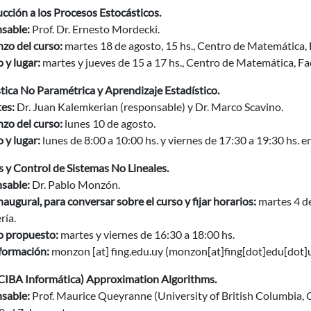
cción a los Procesos Estocásticos.
sable:
Prof. Dr. Ernesto Mordecki.
zo del curso:
martes 18 de agosto, 15 hs., Centro de Matemática, 
 y lugar:
martes y jueves de 15 a 17 hs., Centro de Matemática, Fa
tica No Paramétrica y Aprendizaje Estadístico.
es:
Dr. Juan Kalemkerian (responsable) y Dr. Marco Scavino.
zo del curso:
lunes 10 de agosto.
 y lugar:
lunes de 8:00 a 10:00 hs. y viernes de 17:30 a 19:30 hs. e
s y Control de Sistemas No Lineales.
sable:
Dr. Pablo Monzón.
naugural, para conversar sobre el curso y fijar horarios:
martes 4 de
ría.
o propuesto:
martes y viernes de 16:30 a 18:00 hs.
formación:
monzon
[at]
fing.edu.uy
(monzon[at]fing[dot]edu[dot]
IBA Informática) Approximation Algorithms.
sable:
Prof. Maurice Queyranne (University of British Columbia, 