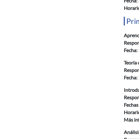
Fecha:
Horario
Pri
Aprend
Respon
Fecha:
Teoría 
Respon
Fecha:
Introdu
Respon
Fechas 
Horario
Más in
Anális