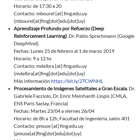
Horario: de 17:30 a 20
Contacto:
mbourel
[at]
fing.edu.uy
(mbourel[at]fing[dot]edu[dot]uy)
Aprendizaje Profundo por Refuerzo (Deep
Reinforcement Learning)
. Dr. Pablo
Sprechmann
(Google
DeepMind).
Fechas: Lunes 25 de febrero al 1 de marzo 2019
Horario: 9 a 12 hs
Contacto:
mdelbra
[at]
fing.edu.uy
(mdelbra[at]fing[dot]edu[dot]uy)
Más información
https://bit.ly/2TCWNHL
Procesamiento de Imágenes Satelitales a Gran Escala
. Dr.
Gabriele Facciolo, Dr. Enric Meinhardt-Llopis (CMLA,
ENS Paris Saclay, Francia)
Fechas: Martes 23/04 a viernes 26/04
Horario: de 8h a 12h, Facultad de Ingeniería, salón 401
Contacto:
pmuse
[at]
fing.edu.uy
(pmuse[at]fing[dot]edu[dot]uy)