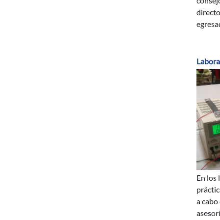
consejo
directo
egresa
Labora
En los 
prácti
a cabo
asesor