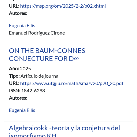
URL:
https://msp.org/om/2025/2-2/p02.xhtml
Autores:
Eugenia Ellis
Emanuel Rodríguez Cirone
ON THE BAUM-CONNES
CONJECTURE FOR D∞
Año:
2025
Tipo:
Artículo de journal
URL:
https://www.utgjiu.ro/math/sma/v20/p20_20.pdf
ISSN:
1842-6298
Autores:
Eugenia Ellis
Algebraicokk -teoría y la conjetura del
isomorfismo KH.