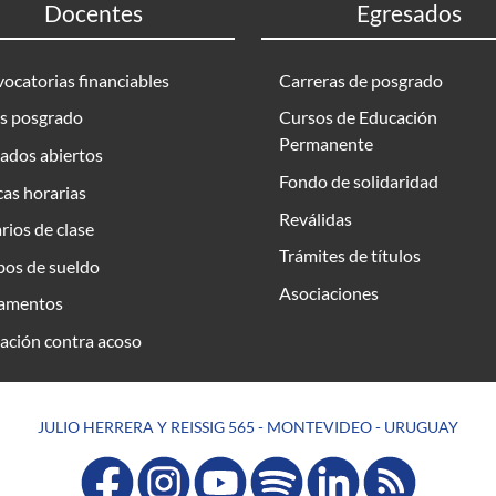
Docentes
Egresados
ocatorias financiables
Carreras de posgrado
s posgrado
Cursos de Educación
Permanente
ados abiertos
Fondo de solidaridad
as horarias
Reválidas
rios de clase
Trámites de títulos
bos de sueldo
Asociaciones
amentos
ación contra acoso
JULIO HERRERA Y REISSIG 565 - MONTEVIDEO - URUGUAY