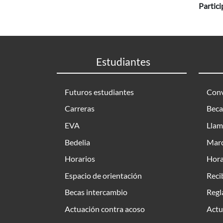
Partic
Estudiantes
Futuros estudiantes
Conv
Carreras
Beca
EVA
Llam
Bedelia
Marc
Horarios
Hora
Espacio de orientación
Reci
Becas intercambio
Regl
Actuación contra acoso
Actu