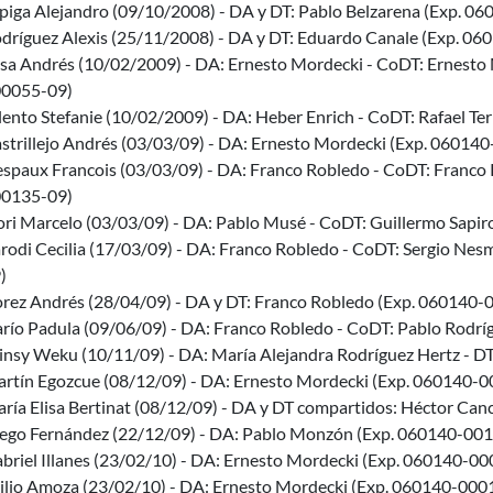
piga Alejandro (09/10/2008) - DA y DT: Pablo Belzarena (Exp. 
dríguez Alexis (25/11/2008) - DA y DT: Eduardo Canale (Exp. 0
sa Andrés (10/02/2009) - DA: Ernesto Mordecki - CoDT: Ernesto 
0055-09)
lento Stefanie (10/02/2009) - DA: Heber Enrich - CoDT: Rafael T
strillejo Andrés (03/03/09) - DA: Ernesto Mordecki (Exp. 06014
spaux Francois (03/03/09) - DA: Franco Robledo - CoDT: Franco
0135-09)
ori Marcelo (03/03/09) - DA: Pablo Musé - CoDT: Guillermo Sapi
rodi Cecilia (17/03/09) - DA: Franco Robledo - CoDT: Sergio Ne
)
rez Andrés (28/04/09) - DA y DT: Franco Robledo (Exp. 060140
río Padula (09/06/09) - DA: Franco Robledo - CoDT: Pablo Rodr
nsy Weku (10/11/09) - DA: María Alejandra Rodríguez Hertz - D
rtín Egozcue (08/12/09) - DA: Ernesto Mordecki (Exp. 060140-
ría Elisa Bertinat (08/12/09) - DA y DT compartidos: Héctor Ca
ego Fernández (22/12/09) - DA: Pablo Monzón (Exp. 060140-00
briel Illanes (23/02/10) - DA: Ernesto Mordecki (Exp. 060140-0
ilio Amoza (23/02/10) - DA: Ernesto Mordecki (Exp. 060140-000