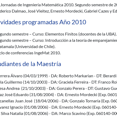
I Jornadas de Ingeniería Matemática 2010. Segundo semestre de 2
derico Dalmao, José Vieitez, Ernesto Mordecki, Gabriel Cazes y E
ividades programadas Año 2010
gundo semestre – Curso: Elementos Finitos (docentes de la UBA).
gundo semestre – Curso: Introducción a la teoría de emparejamien
tamala (Universidad de Chile).
clo de conferencias IngeMat 2010.
udiantes de la Maestría
rrera Álvaro (04/03/1999) - DA: Roberto Markarian - DT: Berardi
la Guillermo (14/10/2003) - DA: Graciela Ferreira - DT: Franco 
sa Andrea (21/10/2003) - DA: Gonzalo Perera - DT: Gustavo Gu
az José Eduardo (31/08/2004) - DA: Ernesto Mordecki (Exp. 06
canellas Juan José (18/04/2006) - DA: Gonzalo Tornaría (Exp. 
varez Ignacio (01/08/2006) - DA: Ernesto Mordecki (Exp. 06014
 Silva Natalia (01/08/2006) - DA: Marco Scavino (Exp. 060140-0