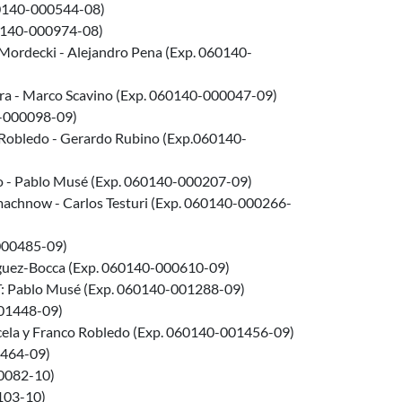
060140-000544-08)
60140-000974-08)
Mordecki - Alejandro Pena (Exp. 060140-
erra - Marco Scavino (Exp. 060140-000047-09)
0-000098-09)
 Robledo - Gerardo Rubino (Exp.060140-
ro - Pablo Musé (Exp. 060140-000207-09)
smachnow - Carlos Testuri (Exp. 060140-000266-
-000485-09)
íguez-Bocca (Exp. 060140-000610-09)
T: Pablo Musé (Exp. 060140-001288-09)
001448-09)
ncela y Franco Robledo (Exp. 060140-001456-09)
1464-09)
00082-10)
103-10)