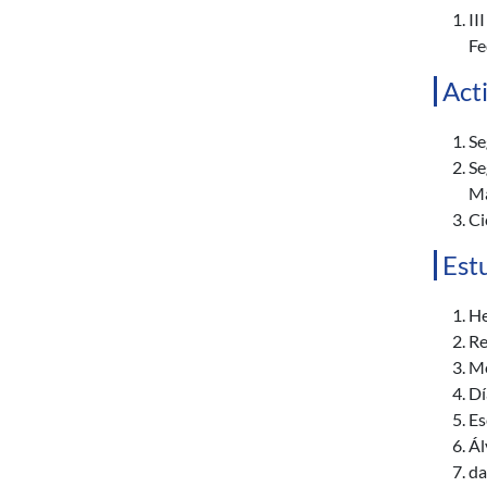
II
Fe
Act
Se
Se
Ma
Ci
Est
He
Re
Me
Dí
Es
Ál
da