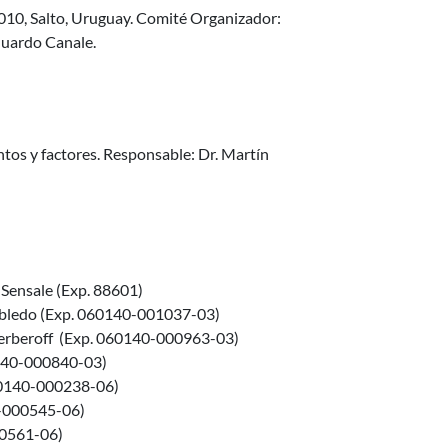
010, Salto, Uruguay. Comité Organizador:
duardo Canale.
tos y factores. Responsable: Dr. Martín
 Sensale (Exp. 88601)
Robledo (Exp. 060140-001037-03)
erberoff (Exp. 060140-000963-03)
0140-000840-03)
060140-000238-06)
0-000545-06)
00561-06)