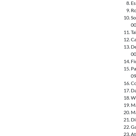
Es
Ro
So
00
Ta
Ca
De
00
Fi
Pa
09
Co
Da
Wi
Ma
Ma
Di
Ga
At