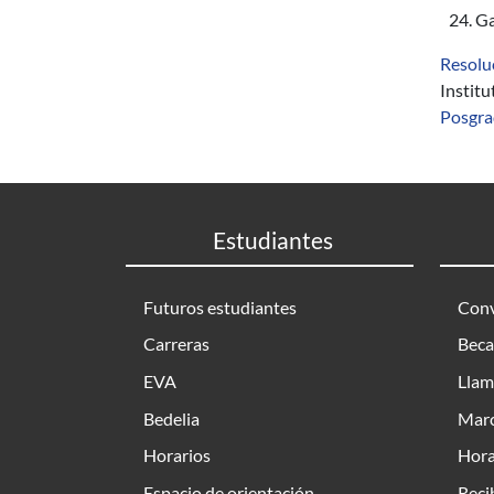
Ga
Resolu
Instit
Posgr
Estudiantes
Futuros estudiantes
Conv
Carreras
Beca
EVA
Llam
Bedelia
Marc
Horarios
Hora
Espacio de orientación
Reci