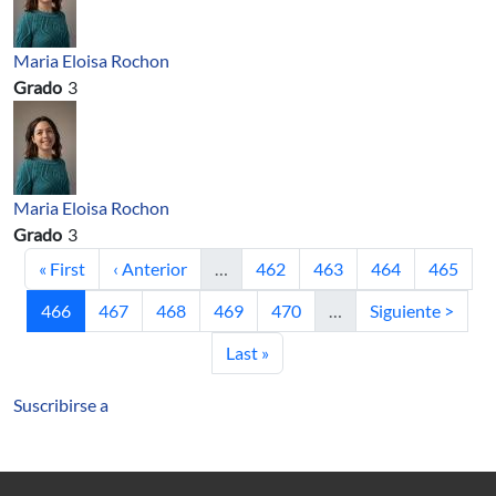
Maria Eloisa Rochon
Grado
3
Maria Eloisa Rochon
Grado
3
Primera página
Página anterior
Página
Página
Página
Página
« First
‹ Anterior
…
462
463
464
465
Página actual
Página
Página
Página
Página
Siguiente página
466
467
468
469
470
…
Siguiente >
Última página
Last »
Suscribirse a