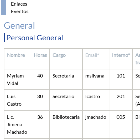
Enlaces
Eventos
General
Personal General
Nombre
Horas
Cargo
Email*
Interno*
Ar
tr
Myriam
40
Secretaria
msilvana
101
Se
Vidal
Luis
30
Secretario
lcastro
201
Se
Castro
(
Lic.
36
Bibliotecaria
jmachado
005
Bi
Jimena
Machado