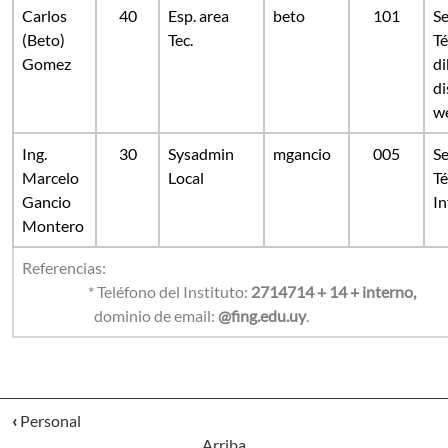
Carlos
40
Esp. area
beto
101
Se
(Beto)
Tec.
Té
Gomez
di
di
w
Ing.
30
Sysadmin
mgancio
005
Se
Marcelo
Local
Té
Gancio
In
Montero
Referencias:
* Teléfono del Instituto:
2714714 + 14 + interno,
dominio de email:
@fing.edu.uy
.
‹
Personal
Arriba